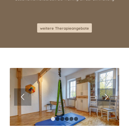
weitere Therapieangebote
1
2
3
4
5
6